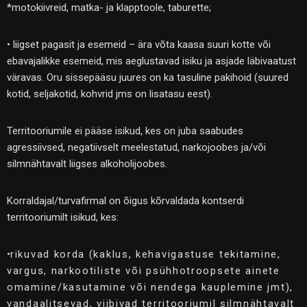
*motokiivreid, matka- ja klapptoole, taburette;
• liigset pagasit ja esemeid – ära võta kaasa suuri kotte või
ebavajalikke esemeid, mis aeglustavad isiku ja asjade läbivaatust
väravas. Oru sissepääsu juures on ka tasuline pakihoid (suured
kotid, seljakotid, kohvrid jms on lisatasu eest).
Territooriumile ei pääse isikud, kes on juba saabudes
agressiivsed, negatiivselt meelestatud, narkojoobes ja/või
silmnähtavalt liigses alkoholijoobes.
Korraldajal/turvafirmal on õigus kõrvaldada kontserdi
territooriumilt isikud, kes:
•
rikuvad korda (kaklus, kehavigastuse tekitamine,
vargus, narkootiliste või psühhotroopsete ainete
omamine/kasutamine või nendega kauplemine jmt),
vandaalitsevad, viibivad territooriumil silmnähtavalt