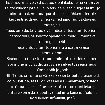
Esemed, mis võivad osutuda ohtlikuks tema enda või
teiste külastajate elule ja tervisele, sealhulgas külm- ja
tulirelvi, laskemoona, pürotehnikat, lõhkematerjale,
kergesti süttivad ja mürkained ning radioaktiivsed
materjale.
Tuua, omada, tarvitada või müüa ürituse territooriumil
narkootilisi, psühhotroopseid või muid uimastava
toimega aineid.
Tuua ürituse territooriumile endaga kaasa
lemmikloomi.
Siseneda ürituse territooriumile foto-, videokaamera
või mõne muu audiovisuaalse salvestusseadmega.
Oma söök ja jook
NB! Tähtis on, et te ei võtaks kaasa tarbetuid esemeid.
Võib juhtuda, et teil on kaasas asju-esemeid, millega
te üritusele ei pääse, selle informatsiooni leiate,
ürituse korraldaja poolt valitud info kanalist (piletilt,
kodulehelt, infoliinilt, jne.)