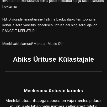
inventari on kohustatud tema poolt tekitatud kahju täies ulatuses
hüvitama.
NB: Droonide lennutamine Tallinna Lauluväljaku territooriumi
kohal ja selle vahetus läheduses ürituse eel ning sellel ajal on
RANGELT KEELATUD !
Meeldivaid elamusi! Monster Music OÜ
Abiks Ürituse Külastajale
Meelespea ürituste tarbeks
Meelelahutusüritusega seoses on vaja meeles pidada
et üritusele läheb palju inimesi, sellepärast tuleks