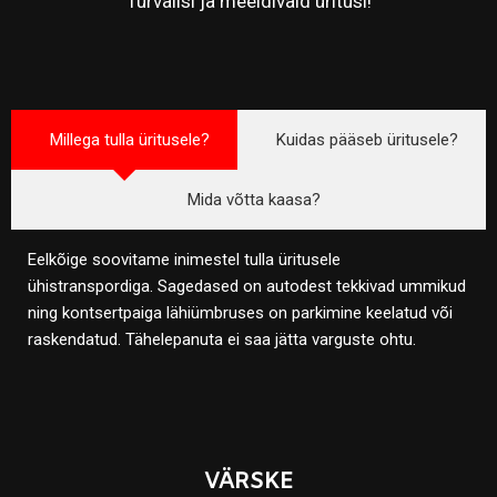
Turvalisi ja meeldivaid üritusi!
Millega tulla üritusele?
Kuidas pääseb üritusele?
Mida võtta kaasa?
Eelkõige soovitame inimestel tulla üritusele
ühistranspordiga. Sagedased on autodest tekkivad ummikud
ning kontsertpaiga lähiümbruses on parkimine keelatud või
raskendatud. Tähelepanuta ei saa jätta varguste ohtu.
VÄRSKE