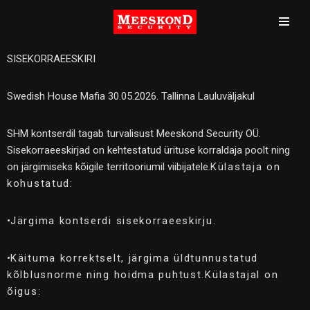
Skip
to
SISEKORRAEESKIRI
content
Swedish House Mafia 30.05.2026. Tallinna Lauluväljakul
SHM kontserdil tagab turvalisust Meeskond Security OÜ.
Sisekorraeeskirjad on kehtestatud ürituse korraldaja poolt ning
on järgimiseks kõigile territooriumil viibijatele.
Külastaja on
kohustatud:
•
Järgima kontserdi sisekorraeeskirju.
•
Käituma korrektselt, järgima üldtunnustatud
kõlblusnorme ning hoidma puhtust.
Külastajal on
õigus: