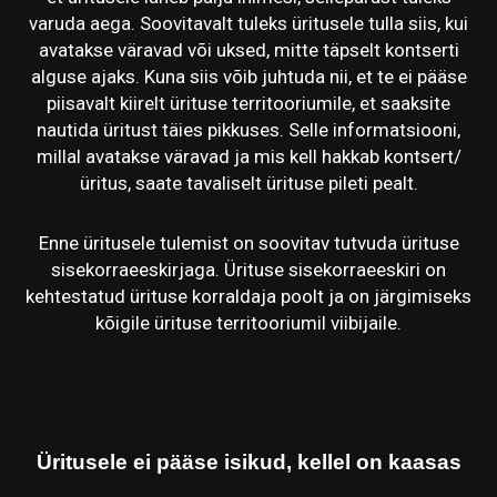
varuda aega. Soovitavalt tuleks üritusele tulla siis, kui
avatakse väravad või uksed, mitte täpselt kontserti
alguse ajaks. Kuna siis võib juhtuda nii, et te ei pääse
piisavalt kiirelt ürituse territooriumile, et saaksite
nautida üritust täies pikkuses. Selle informatsiooni,
millal avatakse väravad ja mis kell hakkab kontsert/
üritus, saate tavaliselt ürituse pileti pealt.
Enne üritusele tulemist on soovitav tutvuda ürituse
sisekorraeeskirjaga. Ürituse sisekorraeeskiri on
kehtestatud ürituse korraldaja poolt ja on järgimiseks
kõigile ürituse territooriumil viibijaile.
Üritusele ei pääse isikud, kellel on kaasas