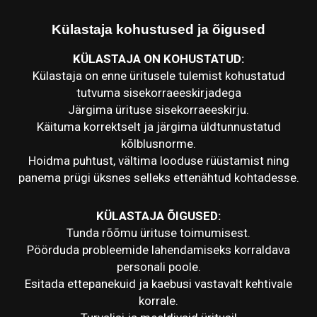
Külastaja kohustused ja õigused
KÜLASTAJA ON KOHUSTATUD:
Külastaja on enne üritusele tulemist kohustatud
tutvuma sisekorraeeskirjadega
Järgima ürituse sisekorraeeskirju.
Käituma korrektselt ja järgima üldtunnustatud
kõlblusnorme.
Hoidma puhtust, vältima looduse rüüstamist ning
panema prügi üksnes selleks ettenähtud kohtadesse.
KÜLASTAJA ÕIGUSED:
Tunda rõõmu ürituse toimumisest.
Pöörduda probleemide lahendamiseks korraldava
personali poole.
Esitada ettepanekuid ja kaebusi vastavalt kehtivale
korrale.