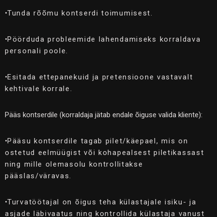
•
Tunda rõõmu kontserdi toimumisest.
•
Pöörduda probleemide lahendamiseks korraldava
personali poole.
•
Esitada ettepanekuid ja pretensioone vastavalt
kehtivale korrale.
Pääs kontserdile (korraldaja jätab endale õiguse valida kliente):
•
Pääsu kontserdile tagab pilet/käepael, mis on
ostetud eelmüügist või kohapealsest piletikassast
ning mille olemasolu kontrollitakse
pääslas/väravas.
•
Turvatöötajal on õigus teha külastajale isiku- ja
asjade läbivaatus ning kontrollida külastaja vanust