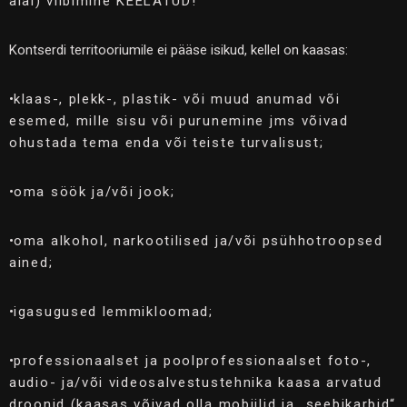
alal) viibimine KEELATUD!
Kontserdi territooriumile ei pääse isikud, kellel on kaasas:
•
klaas-, plekk-, plastik- või muud anumad või
esemed, mille sisu või purunemine jms võivad
ohustada tema enda või teiste turvalisust;
•
oma söök ja/või jook;
•
oma alkohol, narkootilised ja/või psühhotroopsed
ained;
•
igasugused lemmikloomad;
•
professionaalset ja poolprofessionaalset foto-,
audio- ja/või videosalvestustehnika kaasa arvatud
droonid (kaasas võivad olla mobiilid ja „seebikarbid“