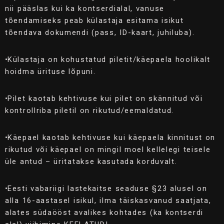
nii pääslas kui ka kontserdialal, vanuse
tõendamiseks peab külastaja esitama isikut
tõendava dokumendi (pass, ID-kaart, juhiluba).
•
Külastaja on kohustatud piletit/käepaela hoolikalt
hoidma ürituse lõpuni.
•
Pilet kaotab kehtivuse kui pilet on skännitud või
kontrollriba piletil on rikutud/eemaldatud.
•
Käepael kaotab kehtivuse kui käepaela kinnitust on
rikutud või käepael on mingil moel kellelegi teisele
üle antud – üritatakse kasutada korduvalt.
•
Eesti vabariigi lastekaitse seaduse §23 alusel on
alla 16-aastasel isikul, ilma täiskasvanud saatjata,
alates südaööst avalikes kohtades (ka kontserdi