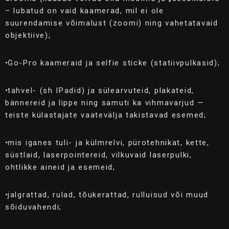
– lubatud on vaid kaamerad, mil ei ole
suurendamise võimalust (zoomi) ning vahetatavaid
objektiive);
•
Go-Pro kaameraid ja selfie sticke (statiivpulkasid);
•
tahvel- (sh IPadid) ja sülearvuteid, plakateid,
bännereid ja lippe ning samuti ka vihmavarjud —
teiste külastajate vaatevälja takistavad esemed;
•
mis iganes tuli- ja külmrelvi, pürotehnikat, kette,
süstlaid, laserpointereid, vilkuvaid laserpulki,
ohtlikke aineid ja esemeid;
•
jalgrattad, rulad, tõukerattad, rulluisud või muud
sõiduvahendi;