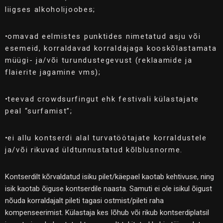
liigses alkoholijoobes;
•
omavad eelmistes punktides nimetatud asju või
esemeid, korraldavad korraldajaga kooskõlastamata
müügi- ja/või turundustegevust (reklaamide ja
flaierite jagamine vms);
•
teevad crowdsurfingut ehk festivali külastajate
peal “surfamist”;
•
ei allu kontserdi alal turvatöötajate korraldustele
ja/või rikuvad üldtunnustatud kõlblusnorme.
Kontserdilt kõrvaldatud isiku pilet/käepael kaotab kehtivuse, ning
isik kaotab õiguse kontserdile naasta. Samuti ei ole isikul õigust
nõuda korraldajalt pileti tagasi ostmist/pileti raha
kompenseerimist. Külastaja kes Iõhub või rikub kontserdiplatsil