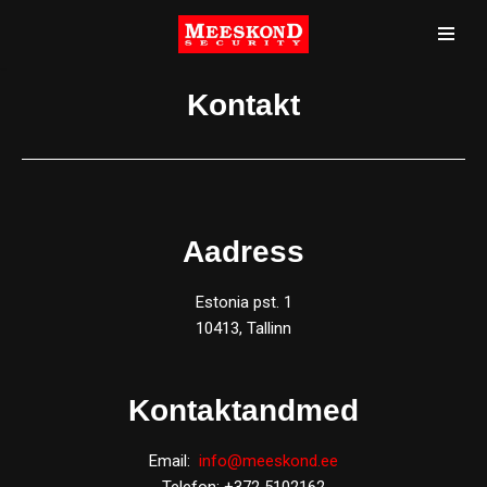
Skip
to
Kontakt
content
Aadress
Estonia pst. 1
10413, Tallinn
Kontaktandmed
Email:
info@meeskond.ee
Telefon: +372 5102162