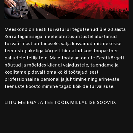
Meeskond on Eesti turvaturul tegutsenud üle 20 aasta.
Korra tagamisega meelelahutusüritustel alustanud
turvafirmast on tänaseks välja kasvanud mitmekesise
teenustepaketiga kõrgelt hinnatud koostööpartner
paljudele tellijatele. Meie töötajad on üle Eesti kõrgelt
nõutud ja mõeldes kliendi vajadustele, täiendame ja
koolitame pidevalt oma kõiki töötajaid, sest
professionaalne personal ja juhtimine ning erinevate
teenuste koostoimimine tagab kõikide turvalisuse.
LIITU MEIEGA JA TEE TÖÖD, MILLAL ISE SOOVID.