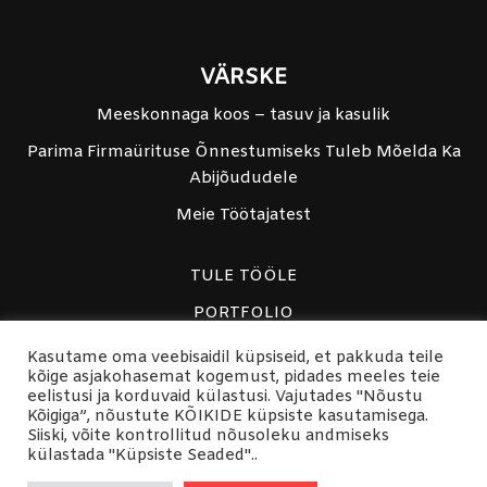
VÄRSKE
Meeskonnaga koos – tasuv ja kasulik
Parima Firmaürituse Õnnestumiseks Tuleb Mõelda Ka
Abijõududele
Meie Töötajatest
TULE TÖÖLE
PORTFOLIO
PRIVAATSUSPOLIITIKA
Kasutame oma veebisaidil küpsiseid, et pakkuda teile
kõige asjakohasemat kogemust, pidades meeles teie
FACEBOOK
eelistusi ja korduvaid külastusi. Vajutades "Nõustu
Kõigiga”, nõustute KÕIKIDE küpsiste kasutamisega.
Siiski, võite kontrollitud nõusoleku andmiseks
©2022 MEESKOND
külastada "Küpsiste Seaded"..
+3725102162 • info@meeskond.ee