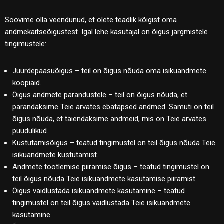
Soovime olla veendunud, et olete teadlik kõigist oma
andmekaitseõigustest. Igal lehe kasutajal on õigus järgmistele
tingimustele:
Juurdepääsuõigus – teil on õigus nõuda oma isikuandmete
koopiaid.
Õigus andmete parandustele – teil on õigus nõuda, et
parandaksime Teie arvates ebatäpsed andmed. Samuti on teil
õigus nõuda, et täiendaksime andmeid, mis on Teie arvates
puudulikud.
Kustutamisõigus – teatud tingimustel on teil õigus nõuda Teie
isikuandmete kustutamist.
Andmete töötlemise piiramise õigus – teatud tingimustel on
teil õigus nõuda Teie isikuandmete kasutamise piiramist.
Õigus vaidlustada isikuandmete kasutamine – teatud
tingimustel on teil õigus vaidlustada Teie isikuandmete
kasutamine.