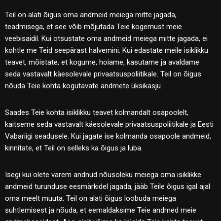
Teil on alati õigus oma andmeid meiega mitte jagada,
teadmisega, et see võib mõjutada Teie kogemust meie
veebisaidil. Kui otsustate oma andmeid meiega mitte jagada, ei
kohtle me Teid seepärast halvemini. Kui edastate meile isiklikku
teavet, mõistate, et kogume, hoiame, kasutame ja avaldame
seda vastavalt käesolevale privaatsuspoliitikale. Teil on õigus
nõuda Teie kohta kogutavate andmete üksikasju.
Saades Teie kohta isiklikku teavet kolmandalt osapoolelt,
kaitseme seda vastavalt käesolevale privaatsuspoliitikale ja Eesti
Vabariigi seadusele. Kui jagate ise kolmanda osapoole andmeid,
kinnitate, et Teil on selleks ka õigus ja luba.
Isegi kui olete varem andnud nõusoleku meiega oma isiklikke
andmeid turunduse eesmärkidel jagada, jääb Teile õigus igal ajal
oma meelt muuta. Teil on alati õigus loobuda meiega
suhtlemisest ja nõuda, et eemaldaksime Teie andmed meie