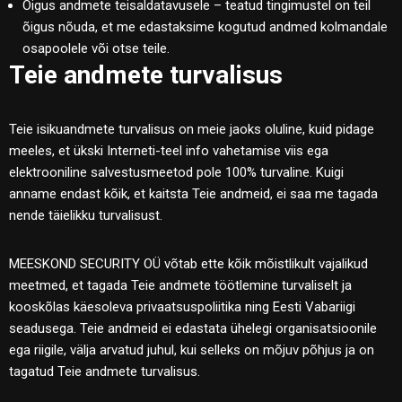
Õigus andmete teisaldatavusele – teatud tingimustel on teil
õigus nõuda, et me edastaksime kogutud andmed kolmandale
osapoolele või otse teile.
Teie andmete turvalisus
Teie isikuandmete turvalisus on meie jaoks oluline, kuid pidage
meeles, et ükski Interneti-teel info vahetamise viis ega
elektrooniline salvestusmeetod pole 100% turvaline. Kuigi
anname endast kõik, et kaitsta Teie andmeid, ei saa me tagada
nende täielikku turvalisust.
MEESKOND SECURITY OÜ võtab ette kõik mõistlikult vajalikud
meetmed, et tagada Teie andmete töötlemine turvaliselt ja
kooskõlas käesoleva privaatsuspoliitika ning Eesti Vabariigi
seadusega. Teie andmeid ei edastata ühelegi organisatsioonile
ega riigile, välja arvatud juhul, kui selleks on mõjuv põhjus ja on
tagatud Teie andmete turvalisus.