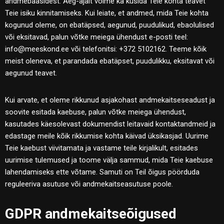
andmebaasidest. Aeg-ajalt võime ka küsida Teie kohta teavet
Teie isiku kinnitamiseks. Kui leiate, et andmed, mida Teie kohta
kogunud oleme, on ebatäpsed, aegunud, puudulikud, ebaolulised
või eksitavad, palun võtke meiega ühendust e-posti teel:
info@meeskond.ee või telefonitsi: +372 5102162. Teeme kõik
meist oleneva, et parandada ebatäpset, puudulikku, eksitavat või
aegunud teavet.
Kui arvate, et oleme rikkunud asjakohast andmekaitseseadust ja
soovite esitada kaebuse, palun võtke meiega ühendust,
kasutades käesolevast dokumendist leitavaid kontaktandmeid ja
edastage meile kõik rikkumise kohta käivad üksikasjad. Uurime
Teie kaebust viivitamata ja vastame teile kirjalikult, esitades
uurimise tulemused ja toome välja sammud, mida Teie kaebuse
lahendamiseks ette võtame. Samuti on Teil õigus pöörduda
reguleeriva asutuse või andmekaitseasutuse poole.
GDPR andmekaitseõigused