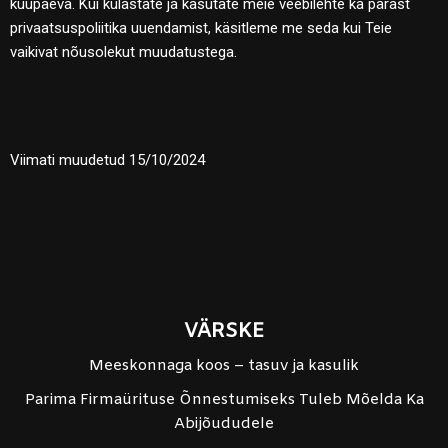
kuupäeva. Kui külastate ja kasutate meie veebilehte ka pärast
privaatsuspoliitika uuendamist, käsitleme me seda kui Teie
vaikivat nõusolekut muudatustega.
Viimati muudetud 15/10/2024
VÄRSKE
Meeskonnaga koos – tasuv ja kasulik
Parima Firmaürituse Õnnestumiseks Tuleb Mõelda Ka
Abijõududele