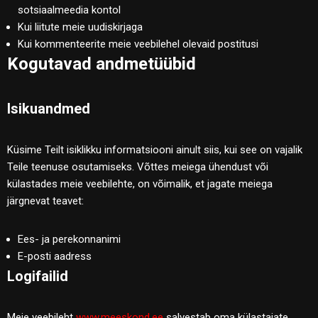
sotsiaalmeedia kontol
Kui liitute meie uudiskirjaga
Kui kommenteerite meie veebilehel olevaid postitusi
Kogutavad andmetüübid
Isikuandmed
Küsime Teilt isiklikku informatsiooni ainult siis, kui see on vajalik
Teile teenuse osutamiseks. Võttes meiega ühendust või
külastades meie veebilehte, on võimalik, et jagate meiega
järgnevat teavet:
Ees- ja perekonnanimi
E-posti aadress
Logifailid
Meie veebileht
www.meeskond.ee
salvestab oma külastajate