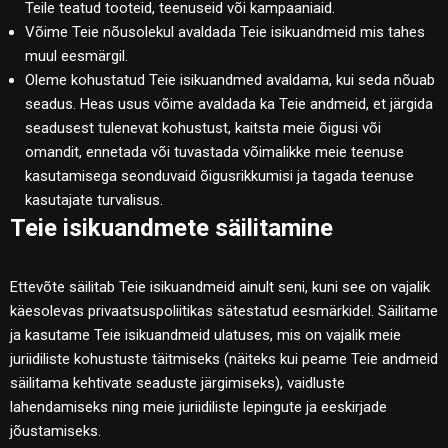
Teile teatud tooteid, teenuseid või kampaaniaid.
Võime Teie nõusolekul avaldada Teie isikuandmeid mis tahes
muul eesmärgil.
Oleme kohustatud Teie isikuandmed avaldama, kui seda nõuab
seadus. Heas usus võime avaldada ka Teie andmeid, et järgida
seadusest tulenevat kohustust, kaitsta meie õigusi või
omandit, ennetada või tuvastada võimalikke meie teenuse
kasutamisega seonduvaid õigusrikkumisi ja tagada teenuse
kasutajate turvalisus.
Teie isikuandmete säilitamine
Ettevõte säilitab Teie isikuandmeid ainult seni, kuni see on vajalik
käesolevas privaatsuspoliitikas sätestatud eesmärkidel. Säilitame
ja kasutame Teie isikuandmeid ulatuses, mis on vajalik meie
juriidiliste kohustuste täitmiseks (näiteks kui peame Teie andmeid
säilitama kehtivate seaduste järgimiseks), vaidluste
lahendamiseks ning meie juriidiliste lepingute ja eeskirjade
jõustamiseks.