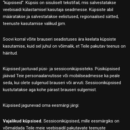
“küpsiseid”. Küpsis on sisuliselt tekstifail, mis salvestatakse
veebisaidi külastamisel kasutaja seadmesse. Küpsiste abil
määratakse ja salvestatakse eelistused, regionaalsed sätted,
teenuste kasutamise valikud jpm.
Soovi korral võite brauseri seadistuses ära keelata küpsiste
kasutamise, kuid sel juhul on võimalik, et Teile pakutav teenus on
häiritud.
Küpsised jaotuvad püsi- ja sessiooniküpsisteks. Püsiküpsised
jäävad Teie personaalarvutisse või mobiilseadmesse ka peale
seda, kui olete sulgenud brauseri või arvuti. Sessiooniküpsised
kustutatakse aga kohe pärast brauseri sulgemist.
Küpsised jagunevad oma eesmärgi järgi:
Vajalikud küpsised.
Sessiooniküpsised, mille eesmärgiks on
võimaldada Teile meie veebisaidil pakutavate teenuste