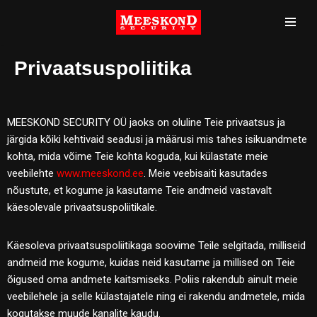
Skip
to
Privaatsuspoliitika
content
MEESKOND SECURITY OÜ jaoks on oluline Teie privaatsus ja
järgida kõiki kehtivaid seadusi ja määrusi mis tahes isikuandmete
kohta, mida võime Teie kohta koguda, kui külastate meie
veebilehte
www.meeskond.ee
. Meie veebisaiti kasutades
nõustute, et kogume ja kasutame Teie andmeid vastavalt
käesolevale privaatsuspoliitikale.
Käesoleva privaatsuspoliitikaga soovime Teile selgitada, milliseid
andmeid me kogume, kuidas neid kasutame ja millised on Teie
õigused oma andmete kaitsmiseks. Poliis rakendub ainult meie
veebilehele ja selle külastajatele ning ei rakendu andmetele, mida
kogutakse muude kanalite kaudu.