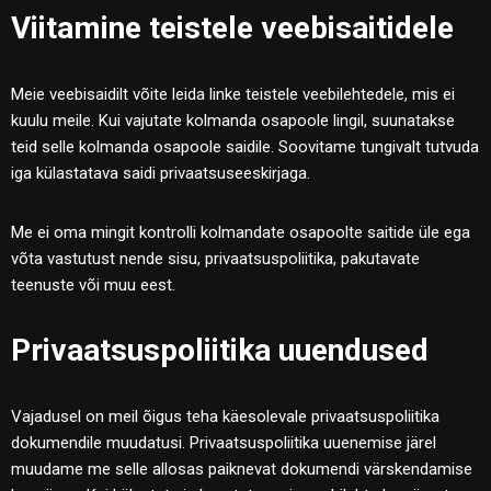
Viitamine teistele veebisaitidele
Meie veebisaidilt võite leida linke teistele veebilehtedele, mis ei
kuulu meile. Kui vajutate kolmanda osapoole lingil, suunatakse
teid selle kolmanda osapoole saidile. Soovitame tungivalt tutvuda
iga külastatava saidi privaatsuseeskirjaga.
Me ei oma mingit kontrolli kolmandate osapoolte saitide üle ega
võta vastutust nende sisu, privaatsuspoliitika, pakutavate
teenuste või muu eest.
Privaatsuspoliitika uuendused
Vajadusel on meil õigus teha käesolevale privaatsuspoliitika
dokumendile muudatusi. Privaatsuspoliitika uuenemise järel
muudame me selle allosas paiknevat dokumendi värskendamise