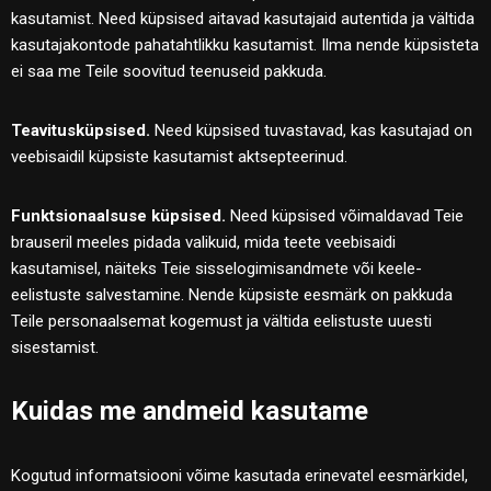
kasutamist. Need küpsised aitavad kasutajaid autentida ja vältida
kasutajakontode pahatahtlikku kasutamist. Ilma nende küpsisteta
ei saa me Teile soovitud teenuseid pakkuda.
Teavitusküpsised.
Need küpsised tuvastavad, kas kasutajad on
veebisaidil küpsiste kasutamist aktsepteerinud.
Funktsionaalsuse küpsised.
Need küpsised võimaldavad Teie
brauseril meeles pidada valikuid, mida teete veebisaidi
kasutamisel, näiteks Teie sisselogimisandmete või keele-
eelistuste salvestamine. Nende küpsiste eesmärk on pakkuda
Teile personaalsemat kogemust ja vältida eelistuste uuesti
sisestamist.
Kuidas me andmeid kasutame
Kogutud informatsiooni võime kasutada erinevatel eesmärkidel,