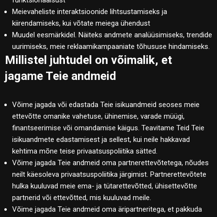
Meievaheliste interaktsioonide lihtsustamiseks ja
kiirendamiseks, kui võtate meiega ühendust
Muudel eesmärkidel. Näiteks andmete analüüsimiseks, trendide
uurimiseks, meie reklaamikampaaniate tõhususe hindamiseks.
Millistel juhtudel on võimalik, et
jagame Teie andmeid
Võime jagada või edastada Teie isikuandmeid seoses meie
ettevõtte omanike vahetuse, ühinemise, varade müügi,
finantseerimise või omandamise käigus. Teavitame Teid Teie
isikuandmete edastamisest ja sellest, kui neile hakkavad
kehtima mõne teise privaatsuspoliitika sätted.
Võime jagada Teie andmeid oma partnerettevõtetega, nõudes
neilt käesoleva privaatsuspoliitika järgimist. Partnerettevõtete
hulka kuuluvad meie ema- ja tütarettevõtted, ühisettevõtte
partnerid või ettevõtted, mis kuuluvad meile.
Võime jagada Teie andmeid oma äripartneritega, et pakkuda