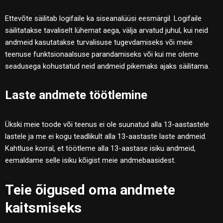
Ettevõte säilitab logifaile ka siseanalüüsi eesmärgil. Logifaile
säilitatakse tavaliselt lühemat aega, välja arvatud juhul, kui neid
andmeid kasutatakse turvalisuse tugevdamiseks või meie
teenuse funktsionaalsuse parandamiseks või kui me oleme
seadusega kohustatud neid andmeid pikemaks ajaks säilitama.
Laste andmete töötlemine
Ükski meie toode või teenus ei ole suunatud alla 13-aastastele
lastele ja me ei kogu teadlikult alla 13-aastaste laste andmeid.
Kahtluse korral, et töötleme alla 13-aastase isiku andmeid,
eemaldame selle isiku kõigist meie andmebaasidest.
Teie õigused oma andmete
kaitsmiseks