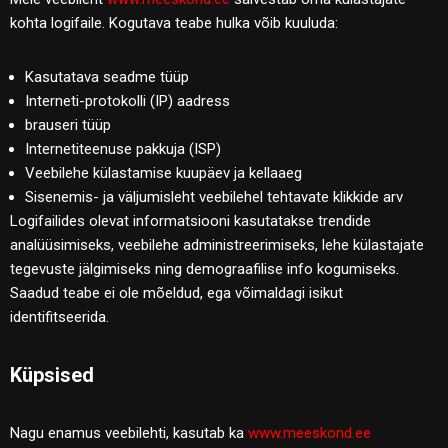
kohta logifaile. Kogutava teabe hulka võib kuuluda:
Kasutatava seadme tüüp
Interneti-protokolli (IP) aadress
brauseri tüüp
Internetiteenuse pakkuja (ISP)
Veebilehe külastamise kuupäev ja kellaaeg
Sisenemis- ja väljumisleht veebilehel tehtavate klikkide arv
Logifailides olevat informatsiooni kasutatakse trendide
analüüsimiseks, veebilehe administreerimiseks, lehe külastajate
tegevuste jälgimiseks ning demograafilise info kogumiseks.
Saadud teabe ei ole mõeldud, ega võimaldagi isikut
identifitseerida.
Küpsised
Nagu enamus veebilehti, kasutab ka
www.meeskond.ee