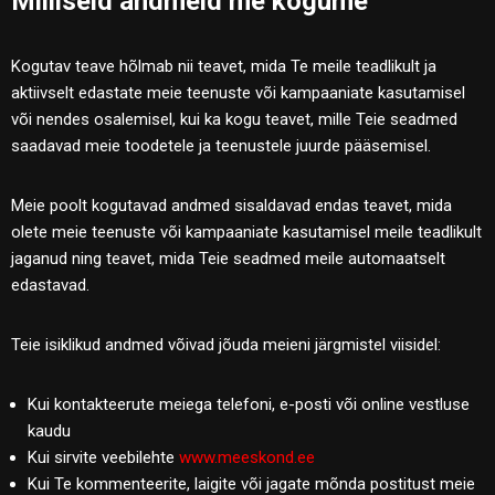
Milliseid andmeid me kogume
Kogutav teave hõlmab nii teavet, mida Te meile teadlikult ja
aktiivselt edastate meie teenuste või kampaaniate kasutamisel
või nendes osalemisel, kui ka kogu teavet, mille Teie seadmed
saadavad meie toodetele ja teenustele juurde pääsemisel.
Meie poolt kogutavad andmed sisaldavad endas teavet, mida
olete meie teenuste või kampaaniate kasutamisel meile teadlikult
jaganud ning teavet, mida Teie seadmed meile automaatselt
edastavad.
Teie isiklikud andmed võivad jõuda meieni järgmistel viisidel:
Kui kontakteerute meiega telefoni, e-posti või online vestluse
kaudu
Kui sirvite veebilehte
www.meeskond.ee
Kui Te kommenteerite, laigite või jagate mõnda postitust meie