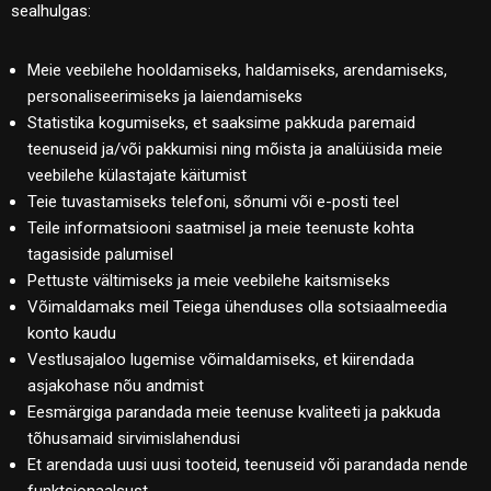
sealhulgas:
Meie veebilehe hooldamiseks, haldamiseks, arendamiseks,
personaliseerimiseks ja laiendamiseks
Statistika kogumiseks, et saaksime pakkuda paremaid
teenuseid ja/või pakkumisi ning mõista ja analüüsida meie
veebilehe külastajate käitumist
Teie tuvastamiseks telefoni, sõnumi või e-posti teel
Teile informatsiooni saatmisel ja meie teenuste kohta
tagasiside palumisel
Pettuste vältimiseks ja meie veebilehe kaitsmiseks
Võimaldamaks meil Teiega ühenduses olla sotsiaalmeedia
konto kaudu
Vestlusajaloo lugemise võimaldamiseks, et kiirendada
asjakohase nõu andmist
Eesmärgiga parandada meie teenuse kvaliteeti ja pakkuda
tõhusamaid sirvimislahendusi
Et arendada uusi uusi tooteid, teenuseid või parandada nende
funktsionaalsust