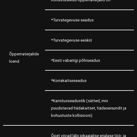
*Turvategevuse seadus
*Turvategevuse eeskiri
Õppematerjalide
*Eesti vabariigi põhiseadus
loend
*Korrakaitseseadus
*Karistusseadustik (sätted, mis
puudutavad hädakaitset, hädaseisundit ja
kohustuste kollisiooni)
Õpet viivad läbi pikaajalise erialase töö- ja