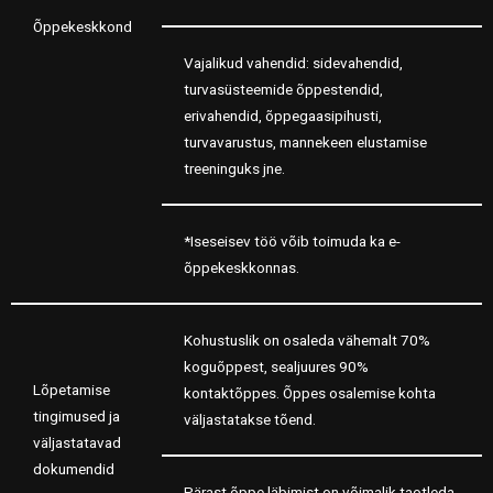
Õppekeskkond
Vajalikud vahendid: sidevahendid,
turvasüsteemide õppestendid,
erivahendid, õppegaasipihusti,
turvavarustus, mannekeen elustamise
treeninguks jne.
*Iseseisev töö võib toimuda ka e-
õppekeskkonnas.
Kohustuslik on osaleda vähemalt 70%
koguõppest, sealjuures 90%
Lõpetamise
kontaktõppes. Õppes osalemise kohta
tingimused ja
väljastatakse tõend.
väljastatavad
dokumendid
Pärast õppe läbimist on võimalik taotleda