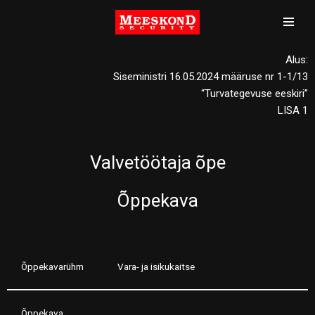
Mine
sisu
Alus:
juurde
Siseministri 16.05.2024 määruse nr 1-1/13
“Turvategevuse eeskiri”
LISA 1
Valvetöötaja õpe
Õppekava
Õppekavarühm
Vara- ja isikukaitse
Õppekava