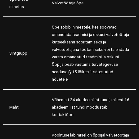
Valvetöötaja õpe
nimetus
Õpe sobib inimestele, kes soovivad
omandada teadmisi ja oskusi valvetöötaja
kutseeksami sooritamiseks ja
valvetöötajana töötamiseks või täiendada
Sihtgrupp
varem omandatud teadmisi ja oskusi.
Õppija peab vastama turvategevuse
seaduse § 15 lõikes 1 sätestatud
nõuetele.
Vähemalt 24 akadeemilist tundi, millest 16
Maht
akadeemilist tundi moodustab
kontaktõpe.
Koolituse läbimisel on õppijal valvetöötaja