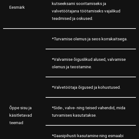
kutseeksami sooritamiseks ja
Eesmärk
valvetöötajana töötamiseks vajalikud
teadmised ja oskused.
*Turvamise olemus ja seos korrakaitsega.
*Valvamise õiguslikud alused, valvamise
olemus ja teostamine.
*Valvetöötaja õigused ja kohustused.
Õppe sisu ja
*Side-, valve- ning teised vahendid, mida
käsitletavad
turvamises kasutatakse.
teemad
*Gaasipihusti kasutamine ning esmaabi