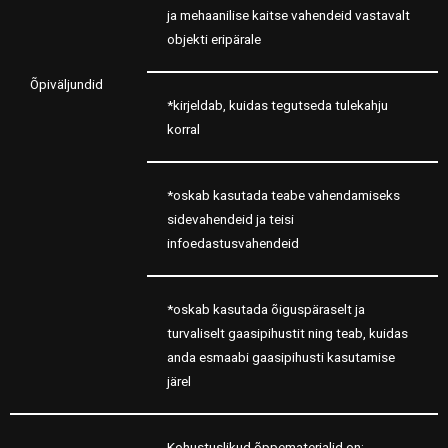
ja mehaanilise kaitse vahendeid vastavalt
objekti eripärale
Õpiväljundid
*kirjeldab, kuidas tegutseda tulekahju
korral
*oskab kasutada teabe vahendamiseks
sidevahendeid ja teisi
infoedastusvahendeid
*oskab kasutada õiguspäraselt ja
turvaliselt gaasipihustit ning teab, kuidas
anda esmaabi gaasipihusti kasutamise
järel
Kohustuslikud õppematerjalid on: