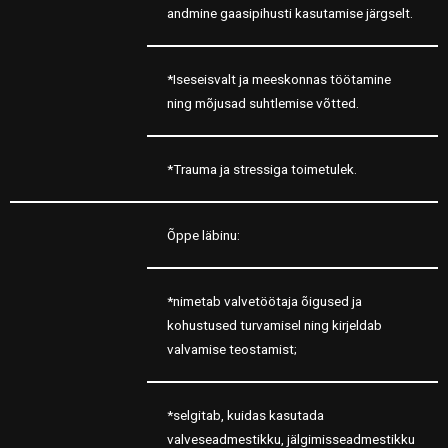
andmine gaasipihusti kasutamise järgselt.
*Iseseisvalt ja meeskonnas töötamine
ning mõjusad suhtlemise võtted.
*Trauma ja stressiga toimetulek.
Õppe läbinu:
*nimetab valvetöötaja õigused ja
kohustused turvamisel ning kirjeldab
valvamise teostamist;
*selgitab, kuidas kasutada
valveseadmestikku, jälgimisseadmestikku