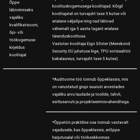
Õppe
koolituskogemusega koolitajad. Kõigil
läbiviimiseks
koolitajatel on turvajuht tase 5 kutse või
vajaliku
erialane väljaõpe ning nad läbivad
kvalifikatsiooni,
vähemalt iga 5 aasta tagant erialase
õpi- või
täienduskoolituse.
töökogemuse
Vastutav koolitaja Eigo Sõster (Meeskond
kirjeldus
Security OÜ juhatuse liige, TPÜ sotsiaaltöö
koolitajal
bakalaureus, turvajuht tase 5 kutse).
*Auditoorne töö toimub õppeklassis, mis
on varustatud grupi suurust arvestades
vajaliku arvu laudade ja toolide, tahvli,
esitlusarvuti ja projekteerimisvahenditega.
*Õppetöö praktiline osa toimub vastavalt
vajadusele, kas õppeklassis, eriõppe
harjutusalal või töökeskkonnas.